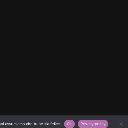
 noi assumiamo che tu ne sia felice.
Ok
Privacy policy