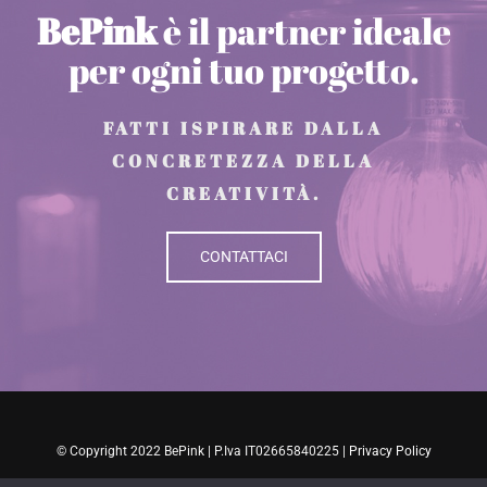
BePink
è il partner ideale
per ogni tuo progetto.
FATTI ISPIRARE DALLA
CONCRETEZZA DELLA
CREATIVITÀ.
CONTATTACI
© Copyright 2022 BePink | P.Iva IT02665840225 |
Privacy Policy