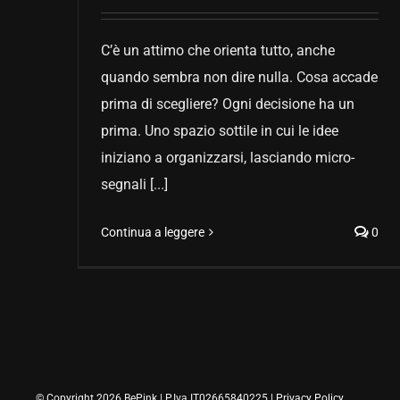
C’è un attimo che orienta tutto, anche
quando sembra non dire nulla. Cosa accade
prima di scegliere? Ogni decisione ha un
prima. Uno spazio sottile in cui le idee
iniziano a organizzarsi, lasciando micro-
segnali [...]
Continua a leggere
0
© Copyright 2026 BePink | P.Iva IT02665840225 |
Privacy Policy