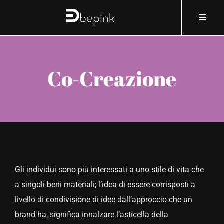
Salta
contenuto
Toggle
al
Naviga
contenuto
HOME
Co-Creazione
A PROPOSITO DI BEPINK
COSA E COME
PERCHÉ
Gli individui sono più interessati a uno stile di vita che
CHI
a singoli beni materiali; l’idea di essere corrisposti a
livello di condivisione di idee dall’approccio che un
COSMOBLOG
brand ha, significa innalzare l’asticella della