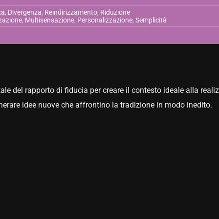
za
,
Divergenza
,
Reindirizzamento
,
Riduzione
zzazione
,
Multisensazione
,
Personalizzazione
,
Semplicità
e del rapporto di fiducia per creare il contesto ideale alla reali
enerare idee nuove che affrontino la tradizione in modo inedito.