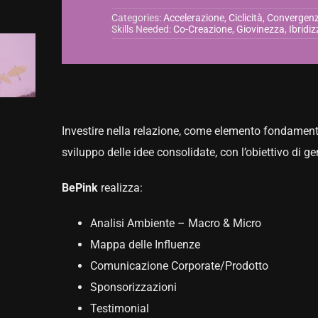
Categories:
Accelerazione
,
Ciclicità
,
Convergen
Skills Needed:
Co-Creazione
,
Giovinezza
,
Ibridi
Investire nella relazione, come elemento fondamental
sviluppo delle idee consolidate, con l’obiettivo di g
BePink
realizza:
Analisi Ambiente – Macro & Micro
Mappa delle Influenze
Comunicazione Corporate/Prodotto
Sponsorizzazioni
Testimonial