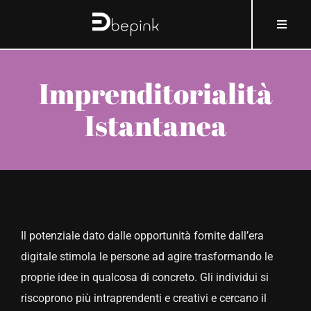
Salta
contenuto
Toggle
al
Naviga
contenuto
HOME
Imprenditorialità
Istantanea
A PROPOSITO DI BEPINK
COSA E COME
PERCHÉ
Il potenziale dato dalle opportunità fornite dall’era
CHI
digitale stimola le persone ad agire trasformando le
proprie idee in qualcosa di concreto. Gli individui si
COSMOBLOG
riscoprono più intraprendenti e creativi e cercano il