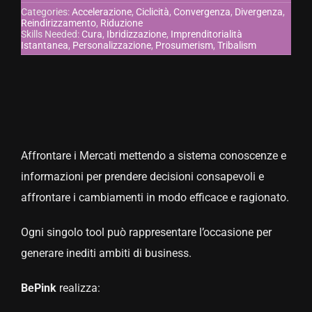
Categories:
Accelerazione
,
Ciclicità
,
Convergenza
,
Divergenza
,
Reindirizzamento
,
Riduzione
CONTATTACI
Skills Needed:
Cura
,
Ibridizzazione
,
Imprenditorialità
Istantanea
,
Personalizzazione
,
Prosumerism
,
Tribalism
Affrontare i Mercati mettendo a sistema conoscenze e
informazioni per prendere decisioni consapevoli e
affrontare i cambiamenti in modo efficace e ragionato.
Ogni singolo tool può rappresentare l’occasione per
generare inediti ambiti di business.
BePink
realizza: