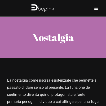
Salta
contenuto
Toggle
al
Naviga
contenuto
HOME
Nostalgia
A PROPOSITO DI BEPINK
COSA E COME
PERCHÉ
La nostalgia come risorsa esistenziale che permette al
CHI
passato di dare senso al presente. La funzione del
sentimento diventa quindi protagonista e fonte
COSMOBLOG
primaria per ogni individuo a cui attingere per una fuga