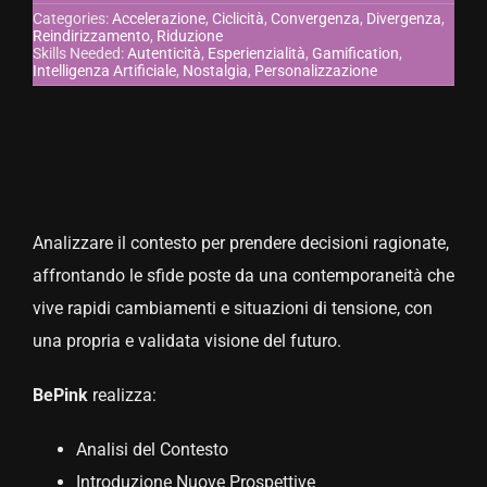
Categories:
Accelerazione
,
Ciclicità
,
Convergenza
,
Divergenza
,
Reindirizzamento
,
Riduzione
CONTATTACI
Skills Needed:
Autenticità
,
Esperienzialità
,
Gamification
,
Intelligenza Artificiale
,
Nostalgia
,
Personalizzazione
Analizzare il contesto per prendere decisioni ragionate,
affrontando le sfide poste da una contemporaneità che
vive rapidi cambiamenti e situazioni di tensione, con
una propria e validata visione del futuro.
BePink
realizza:
Analisi del Contesto
Introduzione Nuove Prospettive