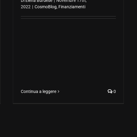
Di
Elena Burdese
|
Novembre 17th,
2022
|
CosmoBlog
,
Finanziamenti
Continua a leggere
0