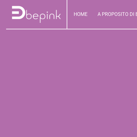
Salta
contenuto
al
HOME
A PROPOSITO DI 
contenuto