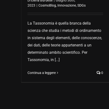
Di
Elena Burdese
|
Giugno 30th,
2023
|
CosmoBlog
,
Innovazione
,
SDGs
La Tassonomia è quella branca della
scienza che studia i metodi di ordinamento
in sistema degli elementi, delle conoscenze,
dei dati, delle teorie appartenenti a un
determinato ambito scientifico. Per
Tassonomia, in [...]
Continua a leggere
0