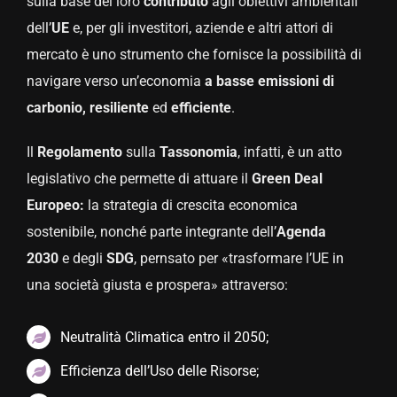
sulla base del loro
contributo
agli obiettivi ambientali
dell’
UE
e, per gli investitori, aziende e altri attori di
mercato è uno strumento che fornisce la possibilità di
navigare verso un’economia
a basse emissioni di
carbonio, resiliente
ed
efficiente
.
Il
Regolamento
sulla
Tassonomia
, infatti, è un atto
legislativo che permette di attuare il
Green Deal
Europeo:
la strategia di crescita economica
sostenibile, nonché parte integrante dell’
Agenda
2030
e degli
SDG
, pernsato per «trasformare l’UE in
una società giusta e prospera» attraverso:
Neutralità Climatica entro il 2050;
Efficienza dell’Uso delle Risorse;