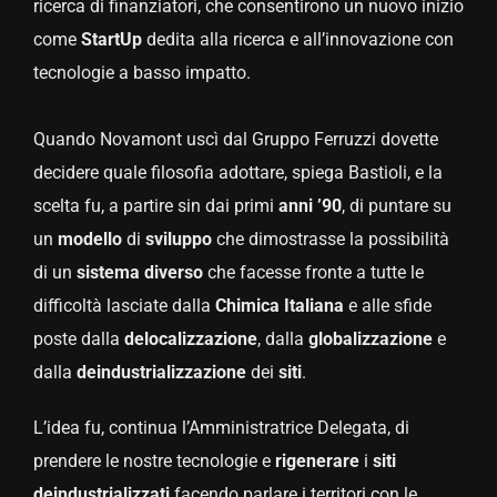
ricerca di finanziatori, che consentirono un nuovo inizio
come
StartUp
dedita alla ricerca e all’innovazione con
tecnologie a basso impatto.
Quando Novamont uscì dal Gruppo Ferruzzi dovette
decidere quale filosofia adottare, spiega Bastioli, e la
scelta fu, a partire sin dai primi
anni ’90
, di puntare su
un
modello
di
sviluppo
che dimostrasse la possibilità
di un
sistema
diverso
che facesse fronte a tutte le
difficoltà lasciate dalla
Chimica
Italiana
e alle sfide
poste dalla
delocalizzazione
, dalla
globalizzazione
e
dalla
deindustrializzazione
dei
siti
.
L’idea fu, continua l’Amministratrice Delegata, di
prendere le nostre tecnologie e
rigenerare
i
siti
deindustrializzati
facendo parlare i territori con le