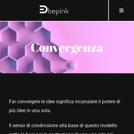
Salta
contenuto
Toggle
al
Naviga
contenuto
HOME
Convergenza
A PROPOSITO DI BEPINK
COSA E COME
PERCHÉ
Far convergere le idee significa incanalare il potere di
CHI
più idee in una sola.
Il senso di condivisione alla base di questo modello
COSMOBLOG