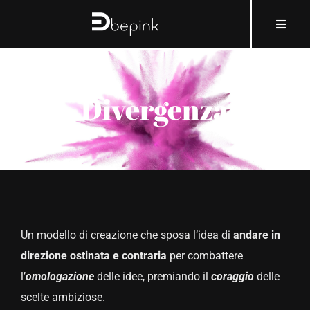
Salta
contenuto
Toggle
al
Naviga
contenuto
HOME
Divergenza
A PROPOSITO DI BEPINK
COSA E COME
PERCHÉ
Un modello di creazione che sposa l’idea di
andare in
CHI
direzione ostinata e contraria
per combattere
l’
omologazione
delle idee, premiando il
coraggio
delle
COSMOBLOG
scelte ambiziose.