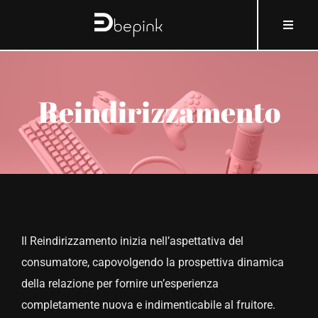
Salta
contenuto
Toggle
al
Naviga
contenuto
HOME
Reindirizzamento
A PROPOSITO DI BEPINK
COSA E COME
PERCHÉ
Il Reindirizzamento inizia nell’aspettativa del
CHI
consumatore, capovolgendo la prospettiva dinamica
della relazione per fornire un’esperienza
COSMOBLOG
completamente nuova e indimenticabile al fruitore.