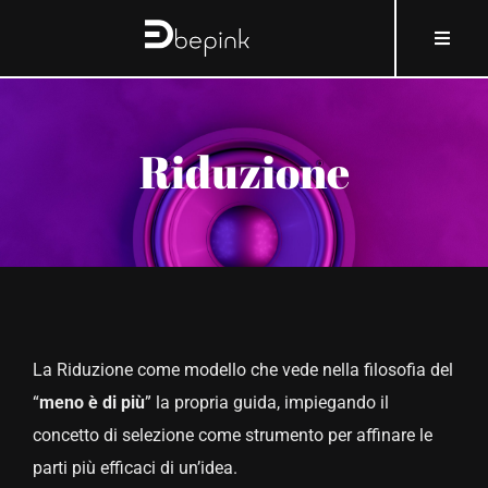
Salta
contenuto
Toggle
al
Naviga
contenuto
HOME
Riduzione
A PROPOSITO DI BEPINK
COSA E COME
PERCHÉ
La Riduzione come modello che vede nella filosofia del
CHI
“
meno è di più
” la propria guida, impiegando il
concetto di selezione come strumento per affinare le
COSMOBLOG
parti più efficaci di un’idea.