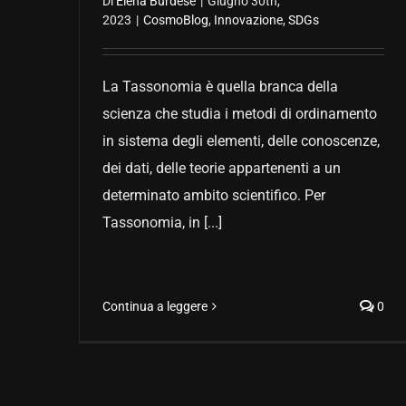
Di
Elena Burdese
|
Giugno 30th,
2023
|
CosmoBlog
,
Innovazione
,
SDGs
La Tassonomia è quella branca della
scienza che studia i metodi di ordinamento
in sistema degli elementi, delle conoscenze,
dei dati, delle teorie appartenenti a un
determinato ambito scientifico. Per
Tassonomia, in [...]
Continua a leggere
0