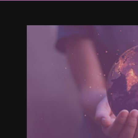
Ingrandisci
immagine