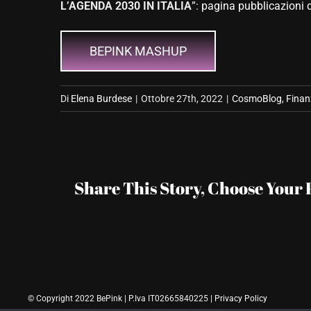
L’AGENDA 2030 IN ITALIA
”:
pagina pubblicazioni 
BEPINK MASHUP
Di
Elena Burdese
|
Ottobre 27th, 2022
|
CosmoBlog
,
Finan
Share This Story, Choose Your 
© Copyright 2022 BePink | P.Iva IT02665840225 |
Privacy Policy