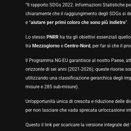
“Il rapporto SDGs 2022. Informazioni Statistiche per
chiaramente che il raggiungimento degli SDGs si de
e “
aiutare per primi coloro che sono più̀ indietro
”.
Lo stesso
PNRR
ha tra gli obiettivi essenziali qu
tra
Mezzogiorno
e
Centro-Nord
, per far sì che il p
Il Programma NG-EU garantisce al nostro Paese, att
orizzonte di sei anni (2021-2026); queste risorse s
utilizzando una classificazione gerarchica degli imp
misure e 285 sub-misure).
Un’opportunità unica di crescita e riduzione delle di
per non lasciare che vada sprecata un’occasione irri
Questo il link per scaricare la versione integrale del 