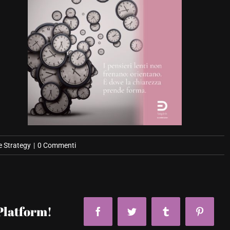
e Strategy
|
0 Commenti
Platform!
Facebook
Twitter
Tumblr
Pinteres