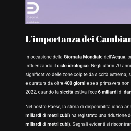
L’importanza dei Cambiam
In occasione della
Giornata Mondiale
dell’
Acqua
, 
influenzando il
ciclo
idrologico
. Negli ultimi 70 ann
significativo delle zone colpite da siccità estrema;
e duratura da oltre
400 giorni
e se a primavera non 
2022, quando la
siccità
estiva fece
6 miliardi
di
dan
Nel nostro Paese, la stima di disponibilità idrica an
miliardi
di
metri cubi
) ha registrato una riduzione d
miliardi
di
metri cubi
). Segnali evidenti si riscontr