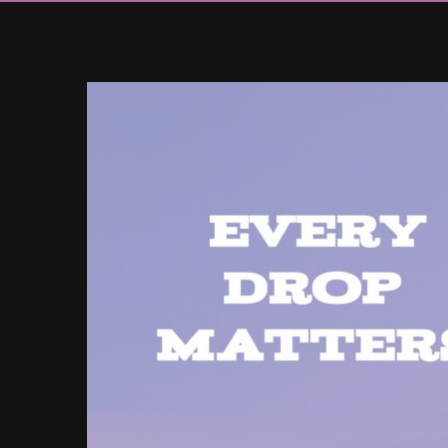
Ingrandisci
immagine