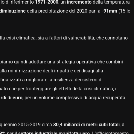
nio di riferimento
1971-2000
, un
incremento
della temperatura
diminuzione
della precipitazione del 2020 pari a
-91mm
(15 le
lla crisi climatica, sia a fattori di vulnerabilità, che connotano
obbiamo quindi adottare una strategia operativa che combini
lla minimizzazione degli impatti e dei disagi alla
inalizzati a migliorare la resilienza dei sistemi di
ato che per fronteggiare gli effetti della crisi climatica, i
ardi
di
euro
, per un volume complessivo di acqua recuperata
inquennio 2015-2019 circa
30,4 miliardi
di
metri
cubi
totali
, di
3%
per il
settore
industriale
manifatturiero
. L’efficientamento