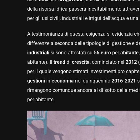
della risorsa idrica passerà inevitabilmente attraver
per gli usi civili, industriali e irrigui dell’acqua e una
A testimonianza di questa esigenza si evidenzia che 
differenze a seconda delle tipologie di gestione e d
industriali
si sono attestati su
56 euro
per
abitante
abitante). Il
trend
di
crescita
, cominciato nel
2012
(
per il quale vengono stimati investimenti pro capite
gestioni
in
economia
nel quinquennio
2016-2021
s
rimangono comunque ancora al di sotto della media
per abitante.