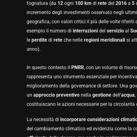
fognatura (da
12
ogni
100
km
di
rete
del
2016
a
5
incremento degli investimenti osservato negli ultimi a
geografica, con valori critici il più delle volte riferi
esempio il numero di
interruzioni
del
servizio
al
Su
le
perdite
di
rete
che nelle
regioni
meridionali
si at
anno).
In questo contesto il
PNRR
, con un volume di risors
rappresenta uno strumento essenziale per incentivare
miglioramento della governance di settore. Una gov
un
approccio
preventivo
nella
gestione
dell’
acqua
,
costituiscano le azioni necessarie per la circolarità
La necessità di
incorporare
considerazioni
climati
del cambiamento climatico ed evidenzia come la com