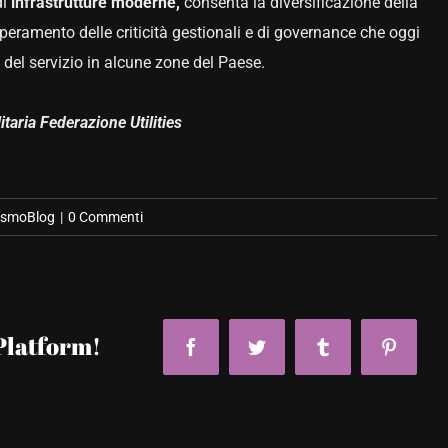
di
infrastrutture moderne,
consenta la diversificazione della
peramento delle criticità gestionali e di governance che oggi
 del servizio in alcune zone del Paese.
itaria Federazione Utilities
smoBlog
|
0 Commenti
Platform!
Facebook
Twitter
Tumblr
Pinteres