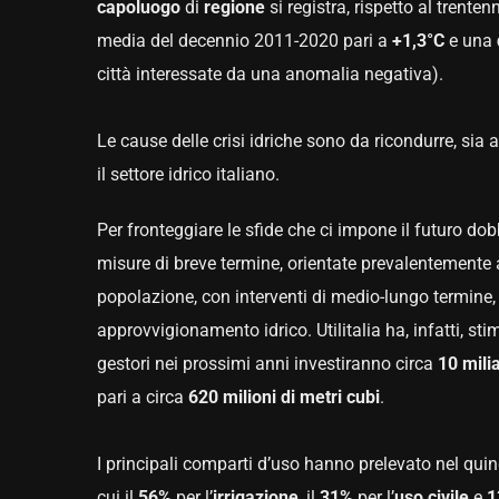
capoluogo
di
regione
si registra, rispetto al trenten
media del decennio 2011-2020 pari a
+1,3°C
e una
città interessate da una anomalia negativa).
Le cause delle crisi idriche sono da ricondurre, sia a
il settore idrico italiano.
Per fronteggiare le sfide che ci impone il futuro d
misure di breve termine, orientate prevalentemente a
popolazione, con interventi di medio-lungo termine, f
approvvigionamento idrico. Utilitalia ha, infatti, stim
gestori nei prossimi anni investiranno circa
10 mili
pari a circa
620 milioni di metri cubi
.
I principali comparti d’uso hanno prelevato nel qu
cui il
56%
per l’
irrigazione
, il
31%
per l’
uso
civile
e
1