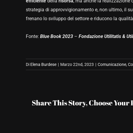
efficiente
della
risorsa
, ma anche la realizzazione 
strategia di approvvigionamento e, non ultimo, il su
frenano lo sviluppo del settore e riducono la qualità
Fonte:
Blue Book 2023
–
Fondazione Utilitatis & Util
Di
Elena Burdese
|
Marzo 22nd, 2023
|
Comunicazione
,
Co
Share This Story, Choose Your 