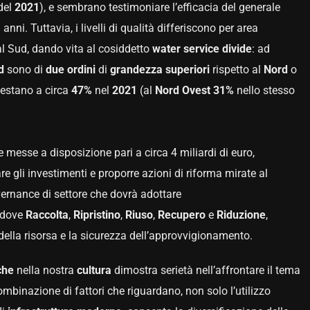
del
2021
), e sembrano testimoniare l’efficacia del generale
nni. Tuttavia, i livelli di qualità differiscono per area
ti al Sud, dando vita al cosiddetto
water service divide
: ad
d
sono di
due
ordini
di
grandezza
superiori
rispetto al
Nord
o
testano a circa
47%
nel
2021
(al
Nord Ovest 31%
nello stesso
e messe a disposizione pari a circa 4 miliardi di euro,
 gli investimenti e proporre azioni di riforma mirate al
ernance di settore che dovrà adottare
 dove
Raccolta
,
Ripristino
,
Riuso
,
Recupero
e
Riduzione
,
 della risorsa e la sicurezza dell’approvvigionamento.
che
nella nostra
cultura
dimostra serietà nell’affrontare il tema
binazione di fattori che riguardano, non solo l’utilizzo