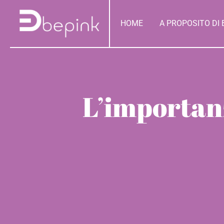
Salta
contenuto
al
HOME
A PROPOSITO DI 
contenuto
L’importan