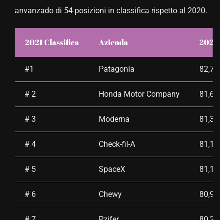
anvanzado di 54 posizioni in classifica rispetto al 2020.
2021 Classifica
Azienda
2021 
#1
Patagonia
82,7
# 2
Honda Motor Company
81,6
# 3
Moderna
81,3
# 4
Check-fil-A
81,1
# 5
SpaceX
81,1
# 6
Chewy
80,9
# 7
Pzifer
80,2